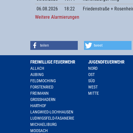
06.08.2026
18:22
Friedenstraße + Rosenhei
Weitere Alarmierungen
teilen
tweet
FREIWILLIGE FEUERWEHR
JUGENDFEUERWEHR
ALLACH
NORD
AUBING
OST
FELDMOCHING
SÜD
FORSTENRIED
WEST
FREIMANN
MITTE
GROSSHADERN
HARTHOF
LANGWIED-LOCHHAUSEN
LUDWIGSFELD-FASANERIE
MICHAELIBURG
MOOSACH