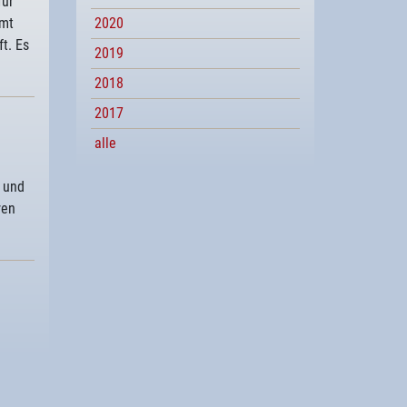
für
mmt
2020
t. Es
2019
2018
2017
alle
– und
ren