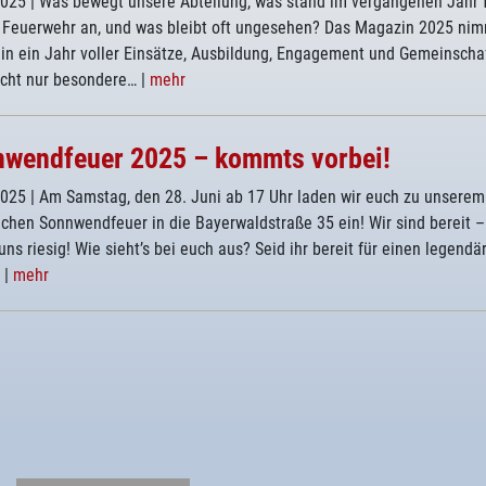
2025
| Was bewegt unsere Abteilung, was stand im vergangenen Jahr 
s Feuerwehr an, und was bleibt oft ungesehen? Das Magazin 2025 ni
 in ein Jahr voller Einsätze, Ausbildung, Engagement und Gemeinschaf
icht nur besondere…
|
mehr
wendfeuer 2025 – kommts vorbei!
2025
| Am Samstag, den 28. Juni ab 17 Uhr laden wir euch zu unserem
lichen Sonnwendfeuer in die Bayerwaldstraße 35 ein! Wir sind bereit 
uns riesig! Wie sieht’s bei euch aus? Seid ihr bereit für einen legendä
?
|
mehr