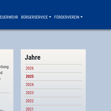
FEUERWEHR
BÜRGERSERVICE
FÖRDERVEREIN
Jahre
eilung
2026
nd
2025
m
2024
2023
2022
2021