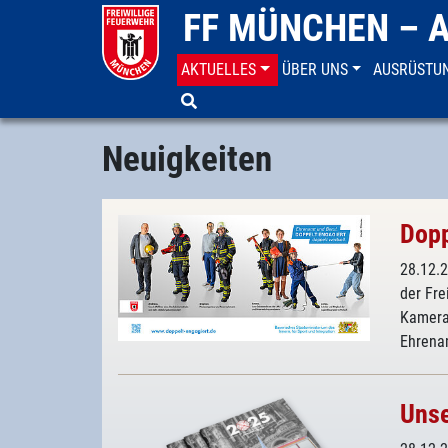
FF MÜNCHEN – 
(CURRENT)
AKTUELLES
ÜBER UNS
AUSRÜSTU
Aktuelles
Neuigkeiten
Neuigkeiten
Dopp
28.12.
der Fr
Kamerad
Ehrena
Unse