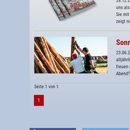
28.12.
uns al
Sie mit
zeigt n
Sonn
23.06.
alljähr
freuen 
Abend
Seite 1 von 1
1