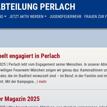
ABTEILUNG PERLACH
NG
JETZT AKTIV WERDEN
JUGENDFEUERWEHR
FRAUEN ZUR 
elt engagiert in Perlach
2025
| Perlach lebt vom Engagement seiner Menschen. In unserer Abt
eiwilligen Feuerwehr München zeigen wir genau das: Kameradinnen u
en, die im Stadtteil verwurzelt sind – im Beruf, in der Familie und i
mt. Mit der Kampagne…
|
mehr
r Magazin 2025