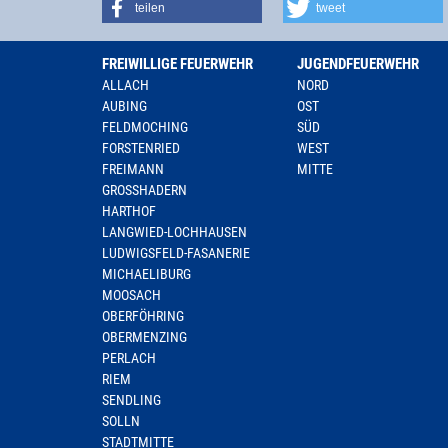
teilen
tweet
FREIWILLIGE FEUERWEHR
JUGENDFEUERWEHR
ALLACH
NORD
AUBING
OST
FELDMOCHING
SÜD
FORSTENRIED
WEST
FREIMANN
MITTE
GROSSHADERN
HARTHOF
LANGWIED-LOCHHAUSEN
LUDWIGSFELD-FASANERIE
MICHAELIBURG
MOOSACH
OBERFÖHRING
OBERMENZING
PERLACH
RIEM
SENDLING
SOLLN
STADTMITTE