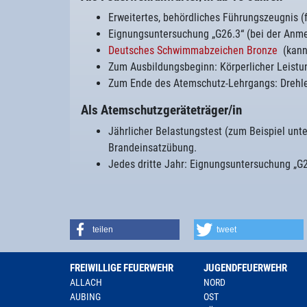
Erweitertes, behördliches Führungszeugnis (f
Eignungsuntersuchung „G26.3“ (bei der Anm
Deutsches Schwimmabzeichen Bronze
(kann 
Zum Ausbildungsbeginn: Körperlicher Leistun
Zum Ende des Atemschutz-Lehrgangs: Drehle
Als Atemschutzgeräteträger/in
Jährlicher Belastungstest (zum Beispiel un
Brandeinsatzübung.
Jedes dritte Jahr: Eignungsuntersuchung „G26
teilen
tweet
FREIWILLIGE FEUERWEHR
JUGENDFEUERWEHR
ALLACH
NORD
AUBING
OST