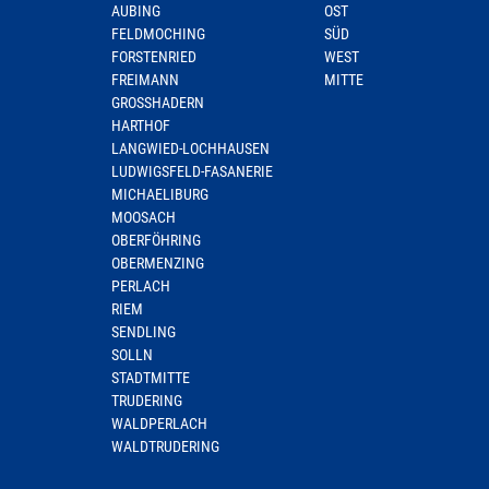
AUBING
OST
FELDMOCHING
SÜD
FORSTENRIED
WEST
FREIMANN
MITTE
GROSSHADERN
HARTHOF
LANGWIED-LOCHHAUSEN
LUDWIGSFELD-FASANERIE
MICHAELIBURG
MOOSACH
OBERFÖHRING
OBERMENZING
PERLACH
RIEM
SENDLING
SOLLN
STADTMITTE
TRUDERING
WALDPERLACH
WALDTRUDERING