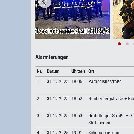
Alarmierungen
Nr.
Datum
Uhrzeit
Ort
1
31.12.2025
18:06
Paracelsusstraße
2
31.12.2025
18:52
Neuherbergstraße + Ro
3
31.12.2025
18:53
Gräfelfinger Straße + G
Stiftsbogen
4
31.12.2025
19:01
Schumacherring