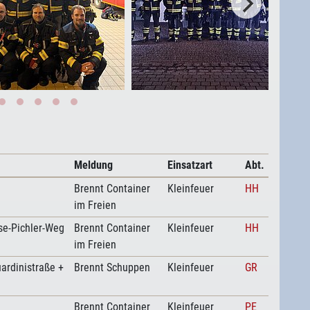
Meldung
Einsatzart
Abt.
Brennt Container
Kleinfeuer
HH
im Freien
se-Pichler-Weg
Brennt Container
Kleinfeuer
HH
im Freien
uardinistraße +
Brennt Schuppen
Kleinfeuer
GR
Brennt Container
Kleinfeuer
PE