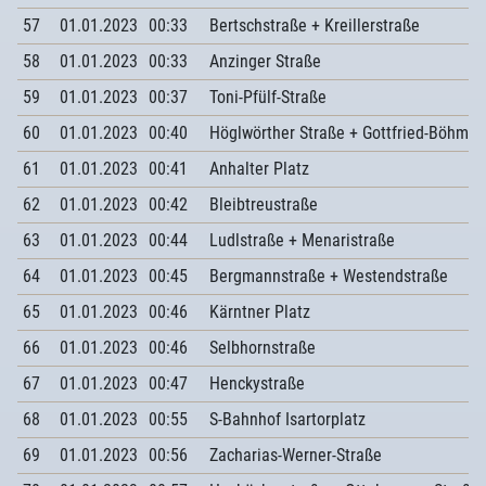
57
01.01.2023
00:33
Bertschstraße + Kreillerstraße
58
01.01.2023
00:33
Anzinger Straße
59
01.01.2023
00:37
Toni-Pfülf-Straße
60
01.01.2023
00:40
Höglwörther Straße + Gottfried-Böhm-R
61
01.01.2023
00:41
Anhalter Platz
62
01.01.2023
00:42
Bleibtreustraße
63
01.01.2023
00:44
Ludlstraße + Menaristraße
64
01.01.2023
00:45
Bergmannstraße + Westendstraße
65
01.01.2023
00:46
Kärntner Platz
66
01.01.2023
00:46
Selbhornstraße
67
01.01.2023
00:47
Henckystraße
68
01.01.2023
00:55
S-Bahnhof Isartorplatz
69
01.01.2023
00:56
Zacharias-Werner-Straße