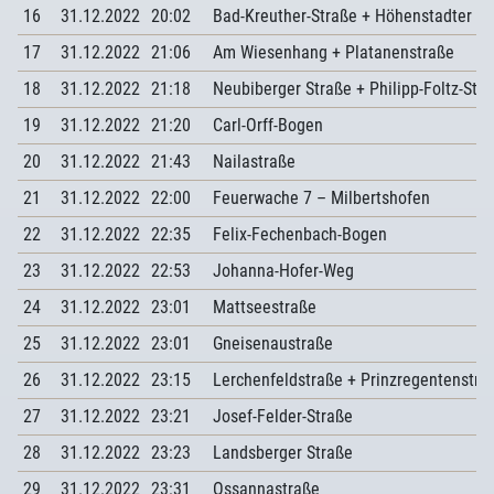
16
31.12.2022
20:02
Bad-Kreuther-Straße + Höhenstadter St
17
31.12.2022
21:06
Am Wiesenhang + Platanenstraße
18
31.12.2022
21:18
Neubiberger Straße + Philipp-Foltz-Str
19
31.12.2022
21:20
Carl-Orff-Bogen
20
31.12.2022
21:43
Nailastraße
21
31.12.2022
22:00
Feuerwache 7 – Milbertshofen
22
31.12.2022
22:35
Felix-Fechenbach-Bogen
23
31.12.2022
22:53
Johanna-Hofer-Weg
24
31.12.2022
23:01
Mattseestraße
25
31.12.2022
23:01
Gneisenaustraße
26
31.12.2022
23:15
Lerchenfeldstraße + Prinzregentenstra
27
31.12.2022
23:21
Josef-Felder-Straße
28
31.12.2022
23:23
Landsberger Straße
29
31.12.2022
23:31
Ossannastraße