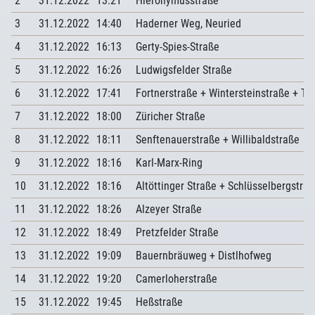
2
31.12.2022
13:21
Hieronymusstraße
3
31.12.2022
14:40
Haderner Weg, Neuried
4
31.12.2022
16:13
Gerty-Spies-Straße
5
31.12.2022
16:26
Ludwigsfelder Straße
6
31.12.2022
17:41
Fortnerstraße + Wintersteinstraße + Th
7
31.12.2022
18:00
Züricher Straße
8
31.12.2022
18:11
Senftenauerstraße + Willibaldstraße
9
31.12.2022
18:16
Karl-Marx-Ring
10
31.12.2022
18:16
Altöttinger Straße + Schlüsselbergstra
11
31.12.2022
18:26
Alzeyer Straße
12
31.12.2022
18:49
Pretzfelder Straße
13
31.12.2022
19:09
Bauernbräuweg + Distlhofweg
14
31.12.2022
19:20
Camerloherstraße
15
31.12.2022
19:45
Heßstraße