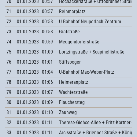
70
01.01.2023
00:57
Hochäckerstraße + Ottobrunner Straße
71
01.01.2023
00:57
Reinmarplatz
72
01.01.2023
00:58
U-Bahnhof Neuperlach Zentrum
73
01.01.2023
00:58
Gräfstraße
74
01.01.2023
00:59
Meggendorferstraße
75
01.01.2023
01:00
Lortzingstraße + Scapinellistraße
76
01.01.2023
01:01
Stiftsbogen
77
01.01.2023
01:04
U-Bahnhof Max-Weber-Platz
78
01.01.2023
01:06
Heimeranplatz
79
01.01.2023
01:07
Wachterstraße
80
01.01.2023
01:09
Flauchersteg
81
01.01.2023
01:10
Zaunweg
82
01.01.2023
01:11
Therese-Giehse-Allee + Fritz-Kortner-B
83
01.01.2023
01:11
Arcisstraße + Brienner Straße + Königs