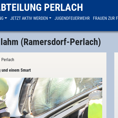
ABTEILUNG PERLACH
NG
JETZT AKTIV WERDEN
JUGENDFEUERWEHR
FRAUEN ZUR 
g lahm (Ramersdorf-Perlach)
g Perlach
g und einem Smart