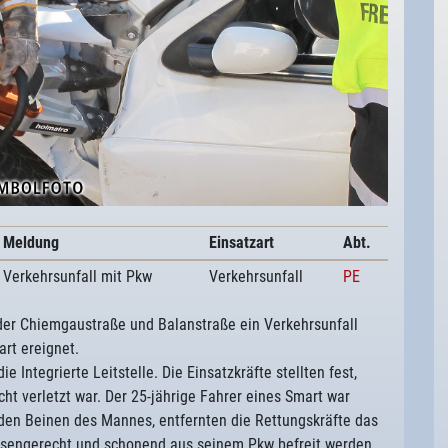
Meldung
Einsatzart
Abt.
Verkehrsunfall mit Pkw
Verkehrsunfall
PE
der Chiemgaustraße und Balanstraße ein Verkehrsunfall
rt ereignet.
 Integrierte Leitstelle. Die Einsatzkräfte stellten fest,
cht verletzt war. Der 25-jährige Fahrer eines Smart war
 den Beinen des Mannes, entfernten die Rettungskräfte das
hsengerecht und schonend aus seinem Pkw befreit werden.