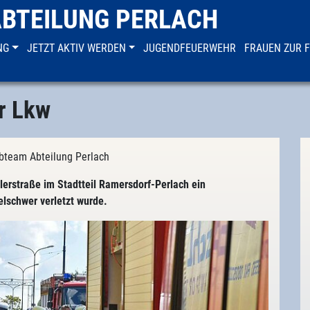
ABTEILUNG PERLACH
NG
JETZT AKTIV WERDEN
JUGENDFEUERWEHR
FRAUEN ZUR 
r Lkw
ebteam Abteilung Perlach
lerstraße im Stadtteil Ramersdorf-Perlach ein
elschwer verletzt wurde.