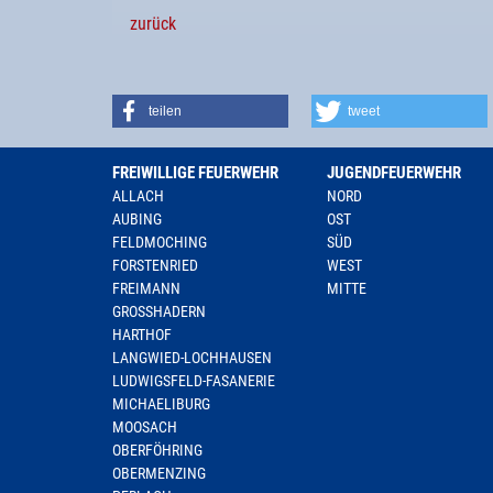
zurück
teilen
tweet
FREIWILLIGE FEUERWEHR
JUGENDFEUERWEHR
ALLACH
NORD
AUBING
OST
FELDMOCHING
SÜD
FORSTENRIED
WEST
FREIMANN
MITTE
GROSSHADERN
HARTHOF
LANGWIED-LOCHHAUSEN
LUDWIGSFELD-FASANERIE
MICHAELIBURG
MOOSACH
OBERFÖHRING
OBERMENZING